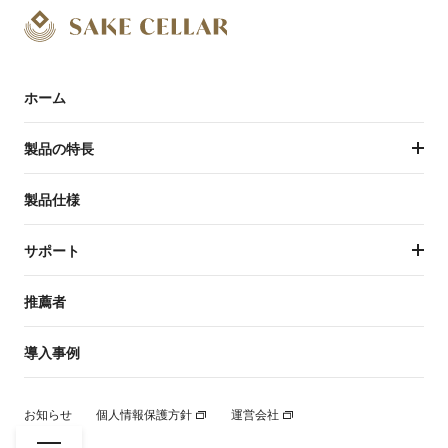
ホーム
製品の特長
製品の特長トップ
製品仕様
温度管理
サポート
庫内設計
サポートトップ
推薦者
ワインとの併用
保証規約
導入事例
開発者
デザイン・性能
お知らせ
個人情報保護方針
運営会社