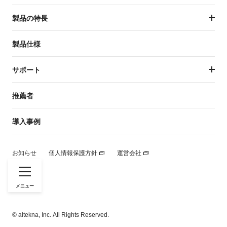
製品の特長
製品の特長トップ
製品仕様
温度管理
サポート
庫内設計
サポートトップ
推薦者
ワインとの併用
保証規約
導入事例
開発者
デザイン・性能
お知らせ
個人情報保護方針
運営会社
©
altekna, Inc. All Rights Reserved.