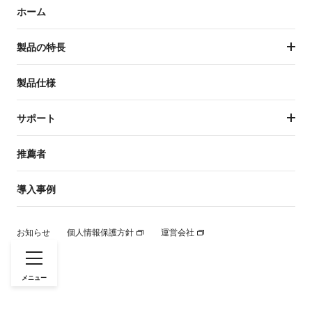
ホーム
製品の特長
製品の特長トップ
製品仕様
温度管理
サポート
庫内設計
サポートトップ
推薦者
ワインとの併用
保証規約
導入事例
開発者
デザイン・性能
お知らせ
個人情報保護方針
運営会社